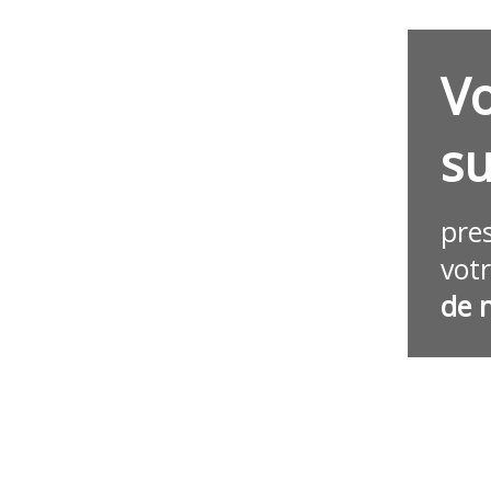
Vo
su
pre
vot
de 