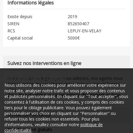
Informations légales
Existe depuis
2019
SIREN
852650407
RCS
LEPUY-EN-VELAY
Capital social
5000€
Suivez nos interventions en ligne
Gestion des cookies
Grâce aux technologies que nous utilisons, nos agents nous
font remonter les problèmes rencontrés sur nos différents
Nous utilisons des cookies pour améliorer votre expérience sur
sites.
notre site, analyser notre trafic et vous proposer des contenus
Consultez et validez nos interventions directement en ligne
.
et publicités personnalisés. En cliquant sur "Tout accepter", vous
consentez à l'utilisation de ces cookies, y compris des cookies
tiers pour le ciblage publicitaire. Vous pouvez également
personnaliser vos choix en cliquant sur "Personnaliser" ou
Demander un devis
refuser tous les cookies non essentiels. Pour plus
d'informations, veuillez consulter notre
politique de
Nos devis sont gratuits
.
confidentialité
.