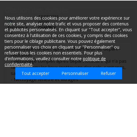
Gestion des cookies
17/07/2026
Nous utilisons des cookies pour améliorer votre expérience sur
60230
notre site, analyser notre trafic et vous proposer des contenus
CHAMBLY
et publicités personnalisés. En cliquant sur "Tout accepter", vous
consentez à l'utilisation de ces cookies, y compris des cookies
tiers pour le ciblage publicitaire. Vous pouvez également
personnaliser vos choix en cliquant sur "Personnaliser" ou
Nettoyage complet après état des lieux de départ -
refuser tous les cookies non essentiels. Pour plus
relocation
d'informations, veuillez consulter notre
politique de
- Nettoyage complet après départ locataire qui n'a pas
confidentialité
.
fait entretenu les lieux (nettoyage des sols, sanitaires,
salle de bain, poussières, cuisine complète)
Tout accepter
Personnaliser
Refuser
- Nettoyage fenêtre et vitrages
- Nettoyage spécifique : moisissure et asticots dans le
four, moisissures dans la salle de bain, évier bouché
plein de liquide marron, nettoyage intérieur micro-
Que souhaitez-vous faire nettoyer sur Tille ?
ondes, nettoyage intérieur frigo, nettoyage intérieur
lave-vaisselle
- Nettoyage canapé-lit gris clair salon
Surfaces et quantité : Appartement total, 45m² au sol
Récurrence : Grand nettoyage ponctuel