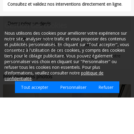
Consultez et validez nos interventions directement en ligne
.
Demander un devis
Gestion des cookies
Nous utilisons des cookies pour améliorer votre expérience sur
Nos devis sont gratuits
.
notre site, analyser notre trafic et vous proposer des contenus
Nous analysons ensemble vos besoins puis réalisons un
et publicités personnalisés. En cliquant sur "Tout accepter", vous
devis détaillant notre mission.
consentez à l'utilisation de ces cookies, y compris des cookies
Faites votre demande de devis sur cette page ou via notre
tiers pour le ciblage publicitaire. Vous pouvez également
site web.
personnaliser vos choix en cliquant sur "Personnaliser" ou
refuser tous les cookies non essentiels. Pour plus
d'informations, veuillez consulter notre
politique de
Nos dernières photos
confidentialité
.
Tout accepter
Personnaliser
Refuser