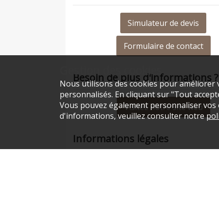
Simulateur de devis
Formulaire de contact
Gestion des cookies
Besoin de plus d'informations ?
Nous utilisons des cookies pour améliorer v
personnalisés. En cliquant sur "Tout accepter
Vous pouvez également personnaliser vos ch
Visitez notre site web
d'informations, veuillez consulter notre
pol
Informations légales
Existe depuis
2019
SIREN
878602101
RCS
BOURGES
Capital social
1000€