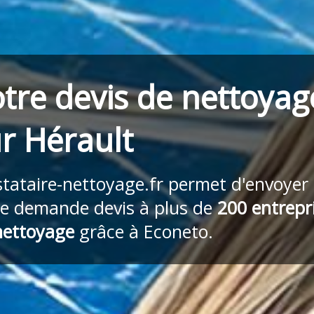
tre devis de nettoyag
r Hérault
stataire-nettoyage.fr
permet d'envoyer
re demande devis à plus de
200 entrepr
nettoyage
grâce à Econeto.