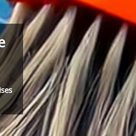
e
ises