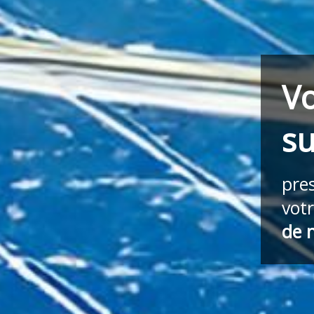
Vo
su
pre
vot
de 