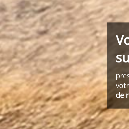
Vo
su
pre
vot
de 