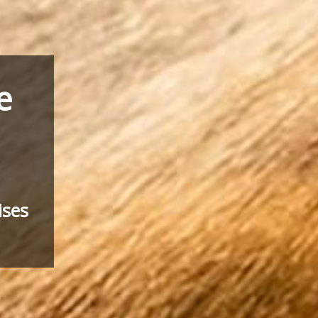
e
ises