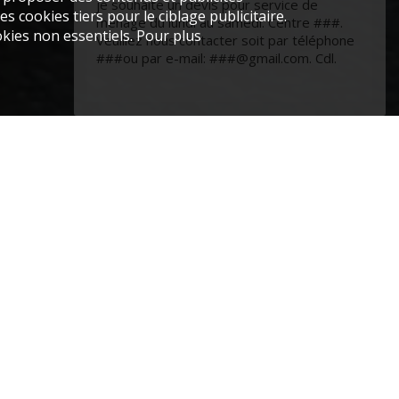
je souhaite un devis pour service de
s cookies tiers pour le ciblage publicitaire.
ménage du lundi au samedi. Centre ###.
kies non essentiels. Pour plus
Veuillez nous contacter soit par téléphone
###ou par e-mail: ###@gmail.com. Cdl.
?