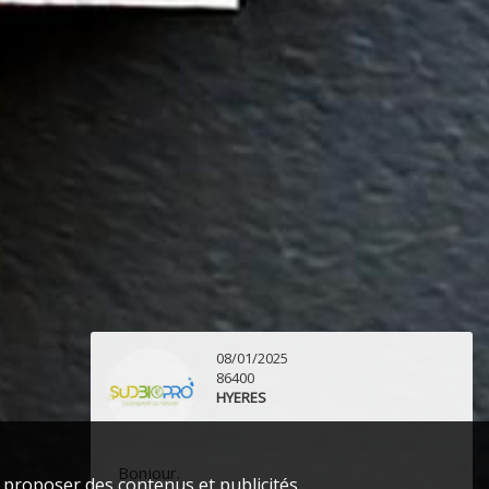
08/01/2025
86400
HYERES
Bonjour.
s proposer des contenus et publicités