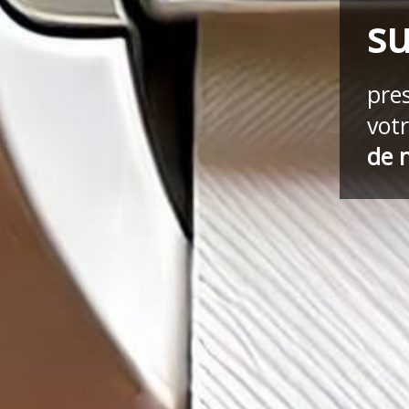
su
pre
vot
de 