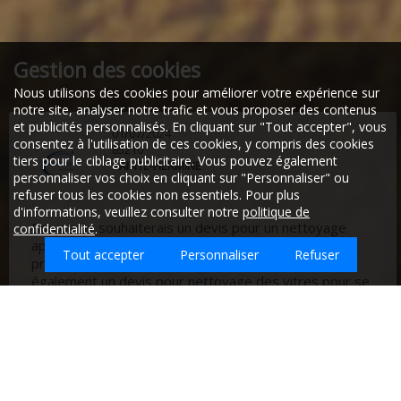
Gestion des cookies
Nous utilisons des cookies pour améliorer votre expérience sur
notre site, analyser notre trafic et vous proposer des contenus
et publicités personnalisés. En cliquant sur "Tout accepter", vous
01/07/2024
consentez à l'utilisation de ces cookies, y compris des cookies
85210
tiers pour le ciblage publicitaire. Vous pouvez également
SAINTE-HERMINE
personnaliser vos choix en cliquant sur "Personnaliser" ou
refuser tous les cookies non essentiels. Pour plus
d'informations, veuillez consulter notre
politique de
Bonjour je souhaiterais un devis pour un nettoyage
confidentialité
.
approfondie pour un appartement dont je suis
Tout accepter
Personnaliser
Refuser
propriétaire bailleur sur Besançon. je souhaiterais
également un devis pour nettoyage des vitres pour se
même appartement
Que souhaitez-vous faire nettoyer sur
Mouilleron-Le-Captif ?