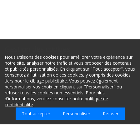
Gestion des cookies
07/07/2026
Nous utilisons des cookies pour améliorer votre expérience sur
72210
notre site, analyser notre trafic et vous proposer des contenus
PEISEY NANCROIX
et publicités personnalisés. En cliquant sur "Tout accepter", vous
consentez à l'utilisation de ces cookies, y compris des cookies
tiers pour le ciblage publicitaire. Vous pouvez également
personnaliser vos choix en cliquant sur "Personnaliser" ou
Bonjour
refuser tous les cookies non essentiels. Pour plus
Nous sommes propiétaire d'un chalet à Moulin dans la
d'informations, veuillez consulter notre
politique de
commune de Peisey Nancroix.
confidentialité
.
Vous serait il possible de nettoyer des vitres en
extérieur d'une surface totale d'environ 9m2 situées au
Tout accepter
Personnaliser
Refuser
2ème étage du chalet à une hauteur de 9m.
Si oui, pourriez vous envoyer un devis.
Cordialement.
# ### et # # ###