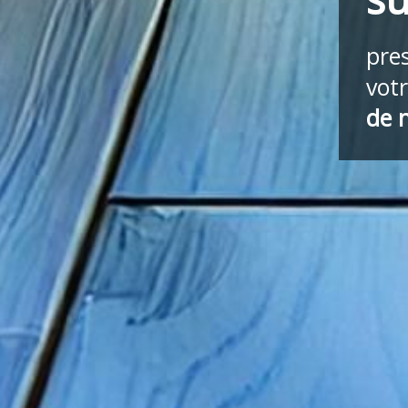
pre
vot
de 