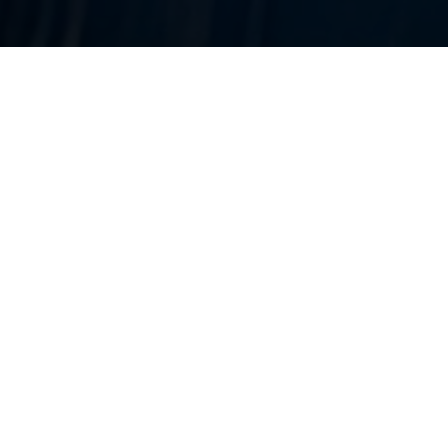
Entreprises de nettoyage sur la vi
DANGEUL - Sarthe (72)
Retrouvez ici les
meilleures entreprises d
qui interviennent sur la ville de DANGEUL.