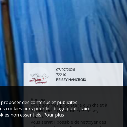
07/07/2026
72210
PEISEY NANCROIX
Bonjour
s proposer des contenus et publicités
Nous sommes propiétaire d'un chalet à
s cookies tiers pour le ciblage publicitaire.
Moulin dans la commune de Peisey
kies non essentiels. Pour plus
Nancroix.
Vous serait il possible de nettoyer des