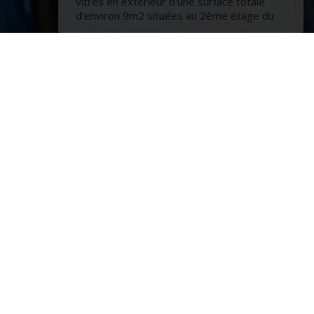
vitres en extérieur d'une surface totale
d'environ 9m2 situées au 2ème étage du
chalet à une hauteur de 9m.
Si oui, pourriez vous envoyer un devis.
Cordialement.
# ### et # # ###
?
vices de nettoyage
he en région Pays de la Loire,