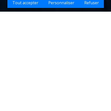
Tout accepter
Personnaliser
Refuser
Que souhaitez-vous faire nettoyer sur Dangeul 
lle de
Découvrir DANGEUL et ses ser
professionnels
e nettoyage
Située dans le département de la Sart