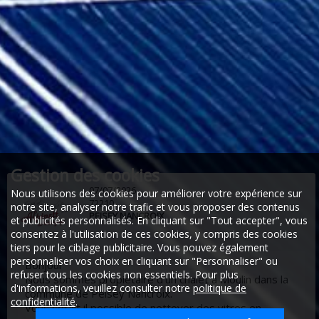
Gestion des cookies
07/07/2026
Nous utilisons des cookies pour améliorer votre expérience sur
72210
notre site, analyser notre trafic et vous proposer des contenus
PEISEY NANCROIX
et publicités personnalisés. En cliquant sur "Tout accepter", vous
consentez à l'utilisation de ces cookies, y compris des cookies
tiers pour le ciblage publicitaire. Vous pouvez également
personnaliser vos choix en cliquant sur "Personnaliser" ou
Bonjour
refuser tous les cookies non essentiels. Pour plus
Nous sommes propiétaire d'un chalet à Moulin dans la
d'informations, veuillez consulter notre
politique de
commune de Peisey Nancroix.
confidentialité
.
Vous serait il possible de nettoyer des vitres en