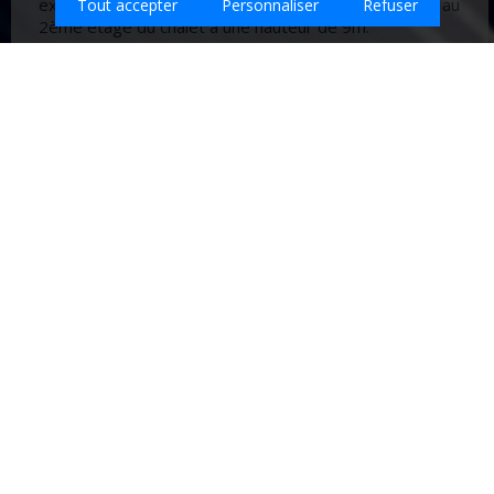
extérieur d'une surface totale d'environ 9m2 situées au
Tout accepter
Personnaliser
Refuser
2ème étage du chalet à une hauteur de 9m.
Si oui, pourriez vous envoyer un devis.
Cordialement.
# ### et # # ###
Que souhaitez-vous faire nettoyer sur Brette-
Les-Pins ?
Entreprises de nettoyage sur la ville de
BRETTE-LES-PINS - Sarthe (72)
Retrouvez ici les
meilleures entreprises de nettoyage qui
interviennent sur la ville de BRETTE-LES-PINS.
A.J NETTOYAGE
17 B RUE DE BEL AIR
0612948465
72370 NUILLE LE JALAIS