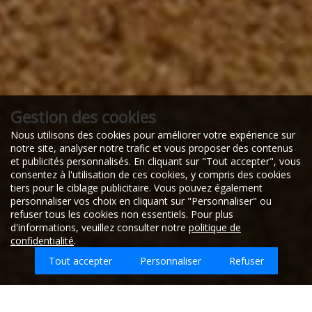
Gestion des cookies
26/08/2025
Nous utilisons des cookies pour améliorer votre expérience sur
70180
notre site, analyser notre trafic et vous proposer des contenus
ACHEY
et publicités personnalisés. En cliquant sur "Tout accepter", vous
consentez à l'utilisation de ces cookies, y compris des cookies
tiers pour le ciblage publicitaire. Vous pouvez également
personnaliser vos choix en cliquant sur "Personnaliser" ou
Bonjour, je souhaite une devis pour faire évacuer des
refuser tous les cookies non essentiels. Pour plus
déchets de la vie quotidienne (papier, bouteilles
d'informations, veuillez consulter notre
politique de
plastiques/verre) dans une maison de plain-pied située
confidentialité
.
en Haute-Saône. Il y a deux pièces d'environ 15 à 20m²
chacune, avec un nettoyage après évacuation des
Tout accepter
Personnaliser
Refuser
déchets.
Cordialement,