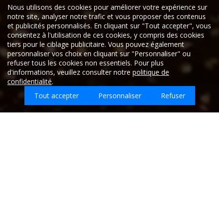
26/08/2025
Nous utilisons des cookies pour améliorer votre expérience sur
70180
notre site, analyser notre trafic et vous proposer des contenus
ACHEY
et publicités personnalisés. En cliquant sur "Tout accepter", vous
consentez à l'utilisation de ces cookies, y compris des cookies
tiers pour le ciblage publicitaire. Vous pouvez également
personnaliser vos choix en cliquant sur "Personnaliser" ou
Bonjour, je souhaite une devis pour faire évacuer des
refuser tous les cookies non essentiels. Pour plus
déchets de la vie quotidienne (papier, bouteilles
d'informations, veuillez consulter notre
politique de
plastiques/verre) dans une maison de plain-pied située
confidentialité
.
en Haute-Saône. Il y a deux pièces d'environ 15 à 20m²
chacune, avec un nettoyage après évacuation des
Tout accepter
Personnaliser
Refuser
déchets.
Cordialement,
Que souhaitez-vous faire nettoyer sur Cerre-
### ###
Les-Noroy ?