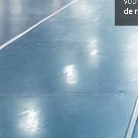
vot
de 