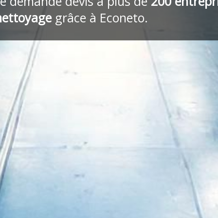
re demande devis à plus de
200 entrepr
nettoyage
grâce à Econeto.