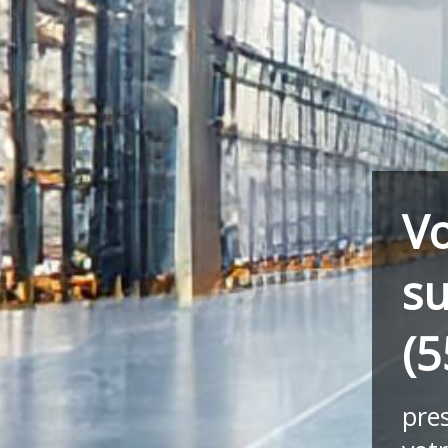
Vo
su
(5
pre