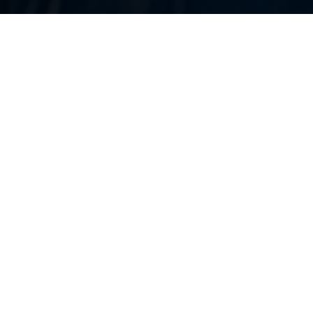
Entreprises de nettoyage sur la vi
LAVAL - Mayenne (53)
Retrouvez ici les
meilleures entreprises d
qui interviennent sur la ville de LAVAL.
PREST ACTIVITY