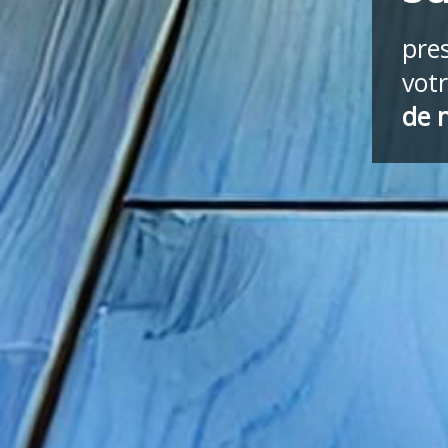
pre
vot
de 