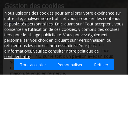
Gestion des cookies
16/07/2026
Nous utilisons des cookies pour améliorer votre expérience sur
52000
notre site, analyser notre trafic et vous proposer des contenus
CHAUMONT
et publicités personnalisés. En cliquant sur "Tout accepter", vous
consentez à l'utilisation de ces cookies, y compris des cookies
tiers pour le ciblage publicitaire. Vous pouvez également
personnaliser vos choix en cliquant sur "Personnaliser" ou
Bonjour,
refuser tous les cookies non essentiels. Pour plus
d'informations, veuillez consulter notre
politique de
Je me permets de vous contacter afin d'obtenir un
confidentialité
.
devis concernant le nettoyage de notre futur base-vie
situé au niveau du ## ## ### (52000).
Tout accepter
Personnaliser
Refuser
Nos besoins seraient un nettoyage de la base vie
entière effectué sur la semaine pour les bureaux, les
réfectoires et les couloirs et un nettoyage journalier
des sanitaires.
Que souhaitez-vous faire nettoyer sur Treix ?
La première phase de la base-vie comprendra 24
bungalows dont 4 sanitaires, pour une surface totale
de 353 m2 (de mi-juillet à fin octobre).
La seconde phase comprendra 60 bungalows dont 8
sanitaires pour une surface de 867m2 (de début
novembre pour une durée de 2 ans et demi).
Merci d'avance pour votre retour.