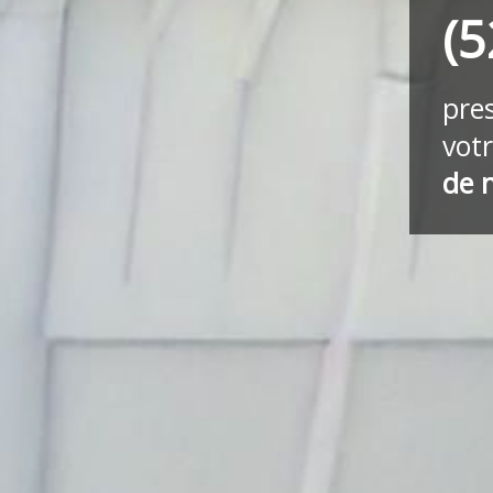
(5
pre
vot
de 