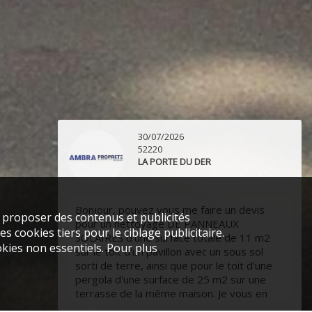
16/07/2026
52000
CHAUMONT
Bonjour,
s proposer des contenus et publicités
s cookies tiers pour le ciblage publicitaire.
Je me permets de vous contacter afin
kies non essentiels. Pour plus
d'obtenir un devis concernant le nettoyage
de notre futur base-vie situé au niveau du
## ## ### (52000).
Nos besoins seraient un nettoyage de la
base vie entière effectué sur la semaine