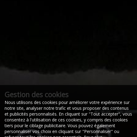
Gestion des cookies
Nous utilisons des cookies pour améliorer votre expérience sur
19/08/2025
notre site, analyser notre trafic et vous proposer des contenus
48800
et publicités personnalisés. En cliquant sur "Tout accepter", vous
VILLEFORT
consentez à l'utilisation de ces cookies, y compris des cookies
tiers pour le ciblage publicitaire. Vous pouvez également
personnaliser vos choix en cliquant sur "Personnaliser" ou
mon locataire est parti et l'appartement pue le chien. il