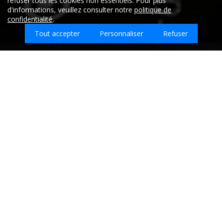
refuser tous les cookies non essentiels. Pour plus
s'agit d'un appartement T1 d'environ 35 m2. je
d'informations, veuillez consulter notre
politique de
souhaite un devis pour un nettoyage complet (poils de
confidentialité
.
chien un peu partout y compris derrière des plinthes
Tout accepter
Personnaliser
Refuser
qui se sont décollées, les meubles de cuisine sales, du
moisi sur le matelas et le sommier ...). Quel est le devis
pour une bonne désinfection ?
Que souhaitez-vous faire nettoyer sur Mende
?
Entreprises de nettoyage sur la ville de
MENDE - Lozère (48)
Retrouvez ici les
meilleures entreprises de nettoyage qui
interviennent sur la ville de MENDE.
Aucun prestataire trouvé sur ce code postal.