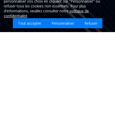
personnaliser vos choix en cliquant sur "Personnaliser" ou
refuser tous les cookies non essentiels. Pour plus
d'informations, veuillez consulter notre
politique de
confidentialité
.
Tout accepter
Personnaliser
Refuser
Que souhaitez-vous faire nettoyer sur Saint-
Fiel ?
Entreprises de nettoyage sur la ville de SAINT-
FIEL - Creuse (23)
Retrouvez ici les
meilleures entreprises de nettoyage qui
interviennent sur la ville de SAINT-FIEL.