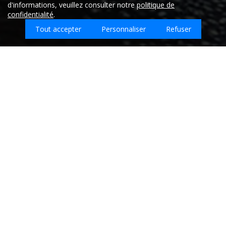
d'informations, veuillez consulter notre
politique de
confidentialité
.
Tout accepter
Personnaliser
Refuser
Que souhaitez-vous faire nettoyer sur Unzent
?
Entreprises de nettoyage sur la ville de
UNZENT - Ariège (09)
Retrouvez ici les
meilleures entreprises de nettoyage qui
interviennent sur la ville de UNZENT.
Aucun prestataire trouvé sur ce code postal.