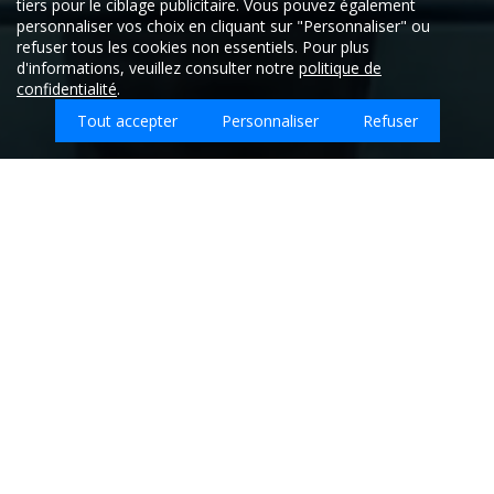
tiers pour le ciblage publicitaire. Vous pouvez également
personnaliser vos choix en cliquant sur "Personnaliser" ou
refuser tous les cookies non essentiels. Pour plus
d'informations, veuillez consulter notre
politique de
confidentialité
.
Tout accepter
Personnaliser
Refuser
Que souhaitez-vous faire nettoyer sur Saint-
Victor-Rouzaud ?
Entreprises de nettoyage sur la ville de SAINT-
VICTOR-ROUZAUD - Ariège (09)
Retrouvez ici les
meilleures entreprises de nettoyage qui