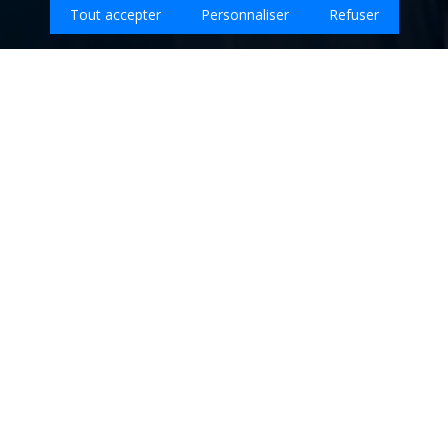
Tout accepter
Personnaliser
Refuser
Que souhaitez-vous faire nettoyer sur
Entrages ?
Entreprises de nettoyage sur la ville de
ENTRAGES - Alpes-de-Haute-Provence (04)
Retrouvez ici les
meilleures entreprises de nettoyage qui
interviennent sur la ville de ENTRAGES.
Aucun prestataire trouvé sur ce code postal.
Il n'y a pas encore d'entreprise de nettoyage dans le réseau