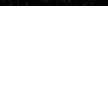
Entreprises de nettoyage sur la vi
BAYET - Allier (03)
Retrouvez ici les
meilleures entreprises d
qui interviennent sur la ville de BAYET.
Aucun prestataire trouvé sur ce code post