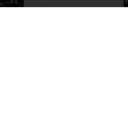
ne destination idéale pour
e
s-Maritimes en région Provence-
mante ville dynamique et accueillante.