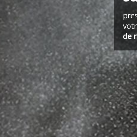
pre
vot
de 