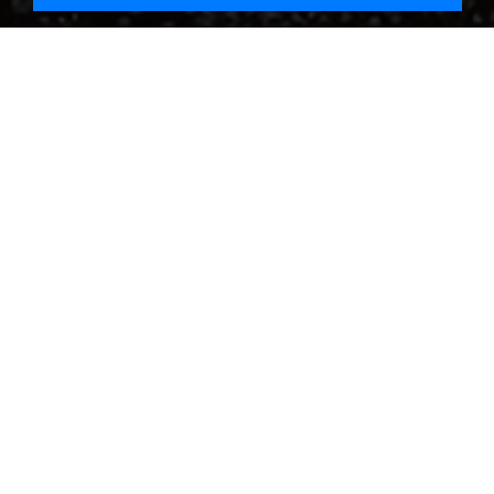
Que souhaitez-vous faire nettoyer sur Bayet ?
lle de
Découvrez la ville de Bayet, u
votre entreprise de nettoyag
e nettoyage
Située dans le département des Alpe
Alpes-Côte d'Azur, Bayet est une char
al.