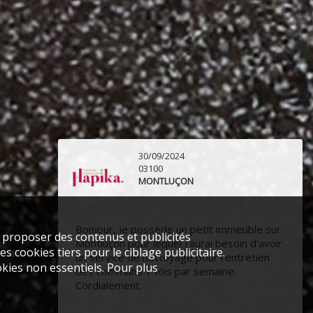
30/09/2024
03100
MONTLUÇON
Bonjour, je possède un petit immeuble sur
s proposer des contenus et publicités
Montluçon pour lequel j'aurai besoin d'avoir
s cookies tiers pour le ciblage publicitaire.
un service de nettoyage pour l'entretien
kies non essentiels. Pour plus
des communs 1 fois par semaine.
Cordialement.