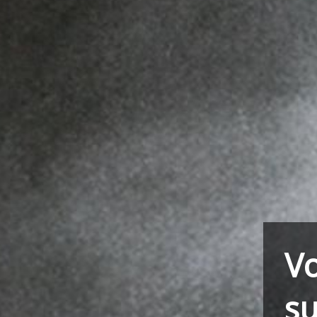
Vo
su